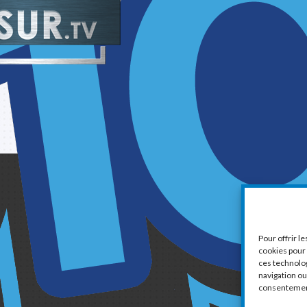
1
Pour offrir l
cookies pour 
ces technolo
navigation ou 
consentement 