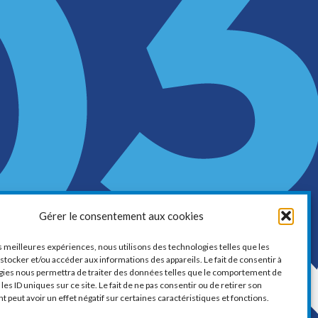
LA CHAMBRE DE COMMERCE ET
Gérer le consentement aux cookies
D’INDUSTRIE DE VAUDREUIL-SOULANGES
1, boul. de la Cité-des-Jeunes, Suite 201
es meilleures expériences, nous utilisons des technologies telles que les
stocker et/ou accéder aux informations des appareils. Le fait de consentir à
Vaudreuil-Dorion, Québec
gies nous permettra de traiter des données telles que le comportement de
J7V 0N3
les ID uniques sur ce site. Le fait de ne pas consentir ou de retirer son
peut avoir un effet négatif sur certaines caractéristiques et fonctions.
Téléphone :
450 424-6886