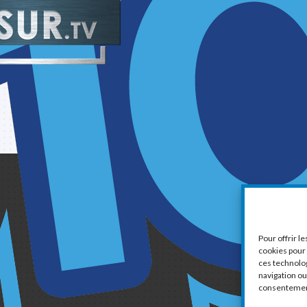
1
Pour offrir l
cookies pour 
ces technolo
navigation ou 
consentement 