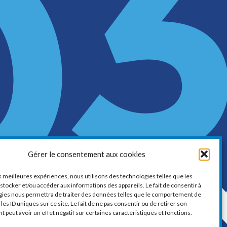
LA CHAMBRE DE COMMERCE ET
Gérer le consentement aux cookies
D’INDUSTRIE DE VAUDREUIL-SOULANGES
1, boul. de la Cité-des-Jeunes, Suite 201
es meilleures expériences, nous utilisons des technologies telles que les
stocker et/ou accéder aux informations des appareils. Le fait de consentir à
Vaudreuil-Dorion, Québec
gies nous permettra de traiter des données telles que le comportement de
J7V 0N3
les ID uniques sur ce site. Le fait de ne pas consentir ou de retirer son
peut avoir un effet négatif sur certaines caractéristiques et fonctions.
Téléphone :
450 424-6886