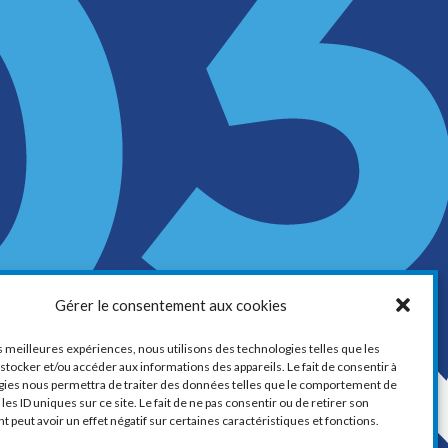
LA CHAMBRE DE COMMERCE ET
Gérer le consentement aux cookies
D’INDUSTRIE DE VAUDREUIL-SOULANGES
1, boul. de la Cité-des-Jeunes, Suite 201
es meilleures expériences, nous utilisons des technologies telles que les
stocker et/ou accéder aux informations des appareils. Le fait de consentir à
Vaudreuil-Dorion, Québec
gies nous permettra de traiter des données telles que le comportement de
J7V 0N3
les ID uniques sur ce site. Le fait de ne pas consentir ou de retirer son
peut avoir un effet négatif sur certaines caractéristiques et fonctions.
Téléphone :
450 424-6886