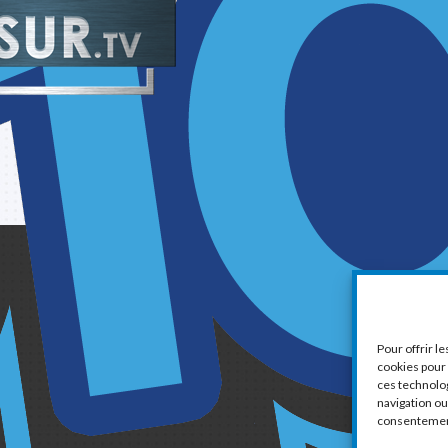
1
Pour offrir l
cookies pour 
ces technolo
navigation ou 
consentement 