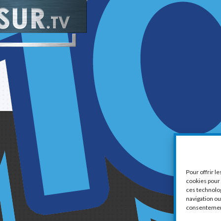
1
Pour offrir l
cookies pour 
ces technolo
navigation ou 
consentement 