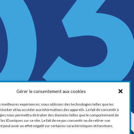
LA CHAMBRE DE COMMERCE ET
Gérer le consentement aux cookies
D’INDUSTRIE DE VAUDREUIL-SOULANGES
1, boul. de la Cité-des-Jeunes, Suite 201
es meilleures expériences, nous utilisons des technologies telles que les
stocker et/ou accéder aux informations des appareils. Le fait de consentir à
Vaudreuil-Dorion, Québec
gies nous permettra de traiter des données telles que le comportement de
J7V 0N3
les ID uniques sur ce site. Le fait de ne pas consentir ou de retirer son
peut avoir un effet négatif sur certaines caractéristiques et fonctions.
Téléphone :
450 424-6886