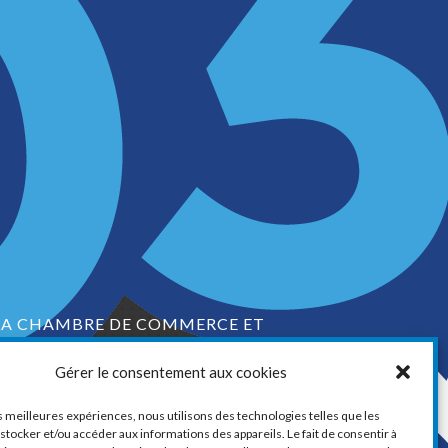
LA CHAMBRE DE COMMERCE ET
D’INDUSTRIE DE VAUDREUIL-SOULANGES
Gérer le consentement aux cookies
1, boul. de la Cité-des-Jeunes, Suite 201
Vaudreuil-Dorion, Québec
es meilleures expériences, nous utilisons des technologies telles que les
J7V 0N3
stocker et/ou accéder aux informations des appareils. Le fait de consentir à