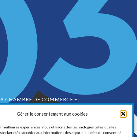
LA CHAMBRE DE COMMERCE ET
D’INDUSTRIE DE VAUDREUIL-SOULANGES
Gérer le consentement aux cookies
1, boul. de la Cité-des-Jeunes, Suite 201
Vaudreuil-Dorion, Québec
es meilleures expériences, nous utilisons des technologies telles que les
J7V 0N3
stocker et/ou accéder aux informations des appareils. Le fait de consentir à