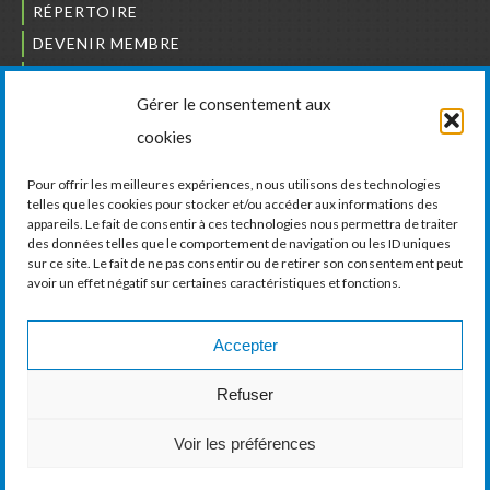
RÉPERTOIRE
DEVENIR MEMBRE
NOUS JOINDRE
Gérer le consentement aux
L’ORDRE DES BÂTISSEURS
cookies
JCCIVS
CARRIÈRES
Pour offrir les meilleures expériences, nous utilisons des technologies
telles que les cookies pour stocker et/ou accéder aux informations des
appareils. Le fait de consentir à ces technologies nous permettra de traiter
LA CHAMBRE DE COMMERCE ET D’INDUSTRIE
des données telles que le comportement de navigation ou les ID uniques
DE VAUDREUIL-SOULANGES
sur ce site. Le fait de ne pas consentir ou de retirer son consentement peut
avoir un effet négatif sur certaines caractéristiques et fonctions.
11, boul. de la Cité-des-Jeunes, Suite 201
Vaudreuil-Dorion, Québec
J7V 0N3
Accepter
Téléphone :
450 424-6886
Refuser
Courriel :
communications@ccivs.ca
Voir les préférences