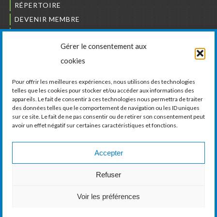
RÉPERTOIRE
DEVENIR MEMBRE
NOUS JOINDRE
Gérer le consentement aux
L’ORDRE DES BÂTISSEURS
cookies
JCCIVS
CARRIÈRES
Pour offrir les meilleures expériences, nous utilisons des technologies
telles que les cookies pour stocker et/ou accéder aux informations des
appareils. Le fait de consentir à ces technologies nous permettra de traiter
LA CHAMBRE DE COMMERCE ET D’INDUSTRIE
des données telles que le comportement de navigation ou les ID uniques
DE VAUDREUIL-SOULANGES
sur ce site. Le fait de ne pas consentir ou de retirer son consentement peut
avoir un effet négatif sur certaines caractéristiques et fonctions.
11, boul. de la Cité-des-Jeunes, Suite 201
Vaudreuil-Dorion, Québec
J7V 0N3
Accepter
Téléphone :
450 424-6886
Refuser
Courriel :
communications@ccivs.ca
Voir les préférences