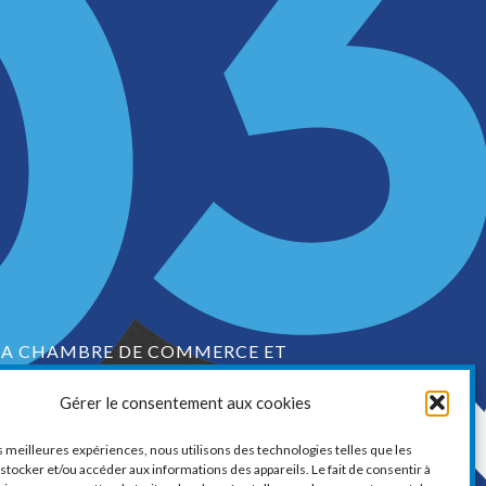
LA CHAMBRE DE COMMERCE ET
D’INDUSTRIE DE VAUDREUIL-SOULANGES
Gérer le consentement aux cookies
1, boul. de la Cité-des-Jeunes, Suite 201
Vaudreuil-Dorion, Québec
es meilleures expériences, nous utilisons des technologies telles que les
J7V 0N3
stocker et/ou accéder aux informations des appareils. Le fait de consentir à