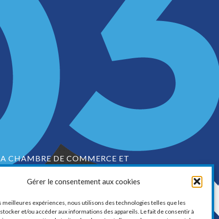
LA CHAMBRE DE COMMERCE ET
D’INDUSTRIE DE VAUDREUIL-SOULANGES
Gérer le consentement aux cookies
1, boul. de la Cité-des-Jeunes, Suite 201
Vaudreuil-Dorion, Québec
es meilleures expériences, nous utilisons des technologies telles que les
J7V 0N3
stocker et/ou accéder aux informations des appareils. Le fait de consentir à