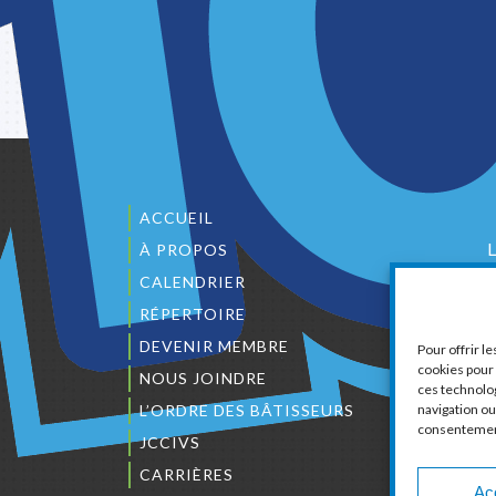
ACCUEIL
À PROPOS
CALENDRIER
1
RÉPERTOIRE
DEVENIR MEMBRE
Pour offrir l
cookies pour 
NOUS JOINDRE
ces technolo
navigation ou 
L’ORDRE DES BÂTISSEURS
consentement 
C
JCCIVS
CARRIÈRES
Ac