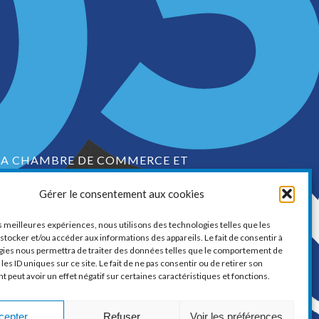
LA CHAMBRE DE COMMERCE ET
D’INDUSTRIE DE VAUDREUIL-SOULANGES
Gérer le consentement aux cookies
1, boul. de la Cité-des-Jeunes, Suite 201
Vaudreuil-Dorion, Québec
es meilleures expériences, nous utilisons des technologies telles que les
J7V 0N3
stocker et/ou accéder aux informations des appareils. Le fait de consentir à
gies nous permettra de traiter des données telles que le comportement de
Téléphone :
450 424-6886
les ID uniques sur ce site. Le fait de ne pas consentir ou de retirer son
peut avoir un effet négatif sur certaines caractéristiques et fonctions.
ourriel :
communications@ccivs.ca
cepter
Refuser
Voir les préférences