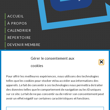
ACCUEIL
À PROPOS
CALENDRIER
RÉPERTOIRE
DEVENIR MEMBRE
NOUS JOINDRE
Gérer le consentement aux
L’ORDRE DES BÂTISSEURS
cookies
JCCIVS
CARRIÈRES
Pour offrir les meilleures expériences, nous utilisons des technologies
telles que les cookies pour stocker et/ou accéder aux informations des
appareils. Le fait de consentir à ces technologies nous permettra de traiter
LA CHAMBRE DE COMMERCE ET D’INDUSTRIE
des données telles que le comportement de navigation ou les ID uniques
DE VAUDREUIL-SOULANGES
sur ce site. Le fait de ne pas consentir ou de retirer son consentement peut
avoir un effet négatif sur certaines caractéristiques et fonctions.
11, boul. de la Cité-des-Jeunes, Suite 201
Vaudreuil-Dorion, Québec