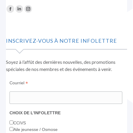
Trouvez nous sur :
La
La
La
page
page
page
Facebook
LinkedIn
Instagram
s'ouvre
s'ouvre
s'ouvre
INSCRIVEZ-VOUS À NOTRE INFOLETTRE
dans
dans
dans
une
une
une
nouvelle
nouvelle
nouvelle
Soyez à l’affût des dernières nouvelles, des promotions
fenêtre
fenêtre
fenêtre
spéciales de nos membres et des événements à venir.
*
Courriel
CHOIX DE L'INFOLETTRE
CCIVS
Aile jeunesse / Osmose