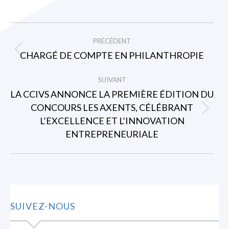
NAVIGATION
PRÉCÉDENT
ARTICLE
CHARGÉ DE COMPTE EN PHILANTHROPIE
Article
précédent
SUIVANT
:
LA CCIVS ANNONCE LA PREMIÈRE ÉDITION DU
CONCOURS LES AXENTS, CÉLÉBRANT
Article
L’EXCELLENCE ET L’INNOVATION
suivant
ENTREPRENEURIALE
:
SUIVEZ-NOUS