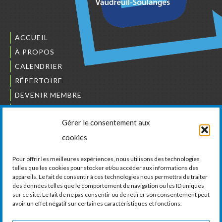
ACCUEIL
À PROPOS
CALENDRIER
RÉPERTOIRE
DEVENIR MEMBRE
NOUS JOINDRE
Gérer le consentement aux
L’ORDRE DES BÂTISSEURS
cookies
JCCIVS
CARRIÈRES
Pour offrir les meilleures expériences, nous utilisons des technologies
telles que les cookies pour stocker et/ou accéder aux informations des
appareils. Le fait de consentir à ces technologies nous permettra de traiter
LA CHAMBRE DE COMMERCE ET D’INDUSTRIE
des données telles que le comportement de navigation ou les ID uniques
DE VAUDREUIL-SOULANGES
sur ce site. Le fait de ne pas consentir ou de retirer son consentement peut
avoir un effet négatif sur certaines caractéristiques et fonctions.
11, boul. de la Cité-des-Jeunes, Suite 201
Vaudreuil-Dorion, Québec