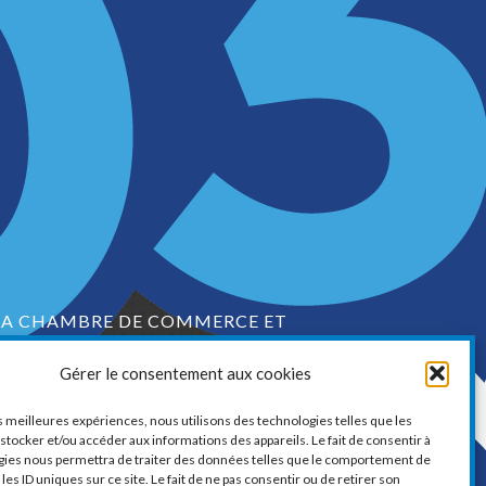
LA CHAMBRE DE COMMERCE ET
D’INDUSTRIE DE VAUDREUIL-SOULANGES
Gérer le consentement aux cookies
1, boul. de la Cité-des-Jeunes, Suite 201
Vaudreuil-Dorion, Québec
es meilleures expériences, nous utilisons des technologies telles que les
J7V 0N3
stocker et/ou accéder aux informations des appareils. Le fait de consentir à
gies nous permettra de traiter des données telles que le comportement de
Téléphone :
450 424-6886
les ID uniques sur ce site. Le fait de ne pas consentir ou de retirer son