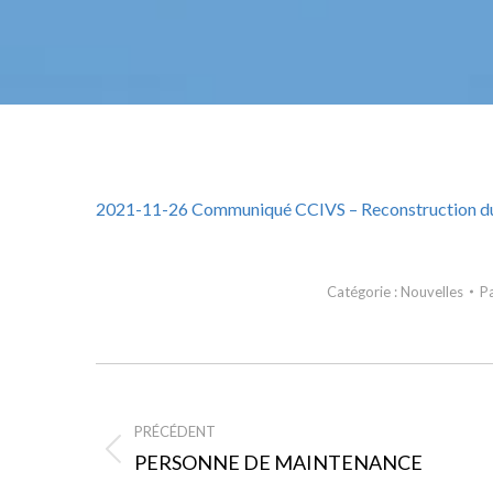
2021-11-26 Communiqué CCIVS – Reconstruction du p
Catégorie :
Nouvelles
P
NAVIGATION
ARTICLE
PRÉCÉDENT
PERSONNE DE MAINTENANCE
Article