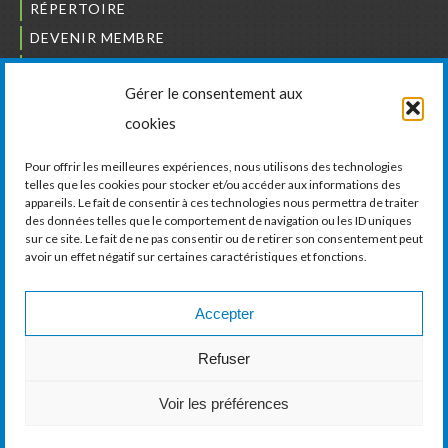
RÉPERTOIRE
DEVENIR MEMBRE
NOUS JOINDRE
Gérer le consentement aux
L’ORDRE DES BÂTISSEURS
cookies
JCCIVS
CARRIÈRES
Pour offrir les meilleures expériences, nous utilisons des technologies
telles que les cookies pour stocker et/ou accéder aux informations des
appareils. Le fait de consentir à ces technologies nous permettra de traiter
LA CHAMBRE DE COMMERCE ET D’INDUSTRIE
des données telles que le comportement de navigation ou les ID uniques
DE VAUDREUIL-SOULANGES
sur ce site. Le fait de ne pas consentir ou de retirer son consentement peut
avoir un effet négatif sur certaines caractéristiques et fonctions.
11, boul. de la Cité-des-Jeunes, Suite 201
Vaudreuil-Dorion, Québec
J7V 0N3
Accepter
Téléphone :
450 424-6886
Refuser
Courriel :
communications@ccivs.ca
Voir les préférences