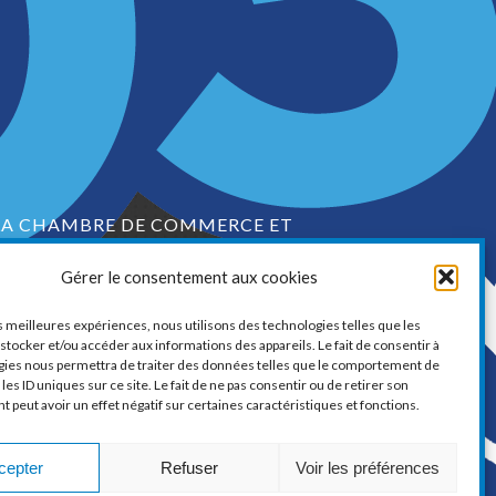
LA CHAMBRE DE COMMERCE ET
D’INDUSTRIE DE VAUDREUIL-SOULANGES
Gérer le consentement aux cookies
1, boul. de la Cité-des-Jeunes, Suite 201
Vaudreuil-Dorion, Québec
es meilleures expériences, nous utilisons des technologies telles que les
J7V 0N3
stocker et/ou accéder aux informations des appareils. Le fait de consentir à
gies nous permettra de traiter des données telles que le comportement de
Téléphone :
450 424-6886
les ID uniques sur ce site. Le fait de ne pas consentir ou de retirer son
peut avoir un effet négatif sur certaines caractéristiques et fonctions.
ourriel :
communications@ccivs.ca
cepter
Refuser
Voir les préférences