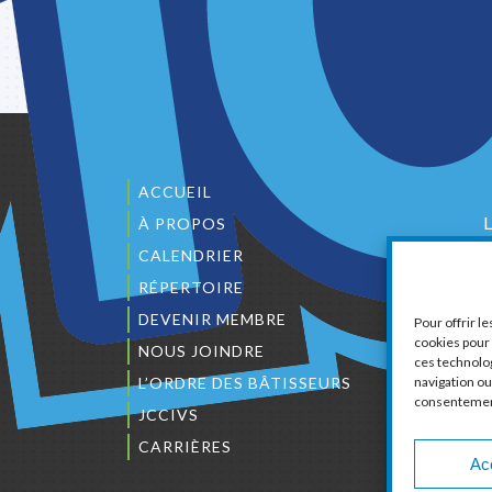
ACCUEIL
À PROPOS
CALENDRIER
1
RÉPERTOIRE
DEVENIR MEMBRE
Pour offrir l
cookies pour 
NOUS JOINDRE
ces technolo
navigation ou 
L’ORDRE DES BÂTISSEURS
consentement 
C
JCCIVS
CARRIÈRES
Ac