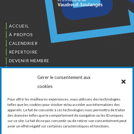
ACCUEIL
À PROPOS
CALENDRIER
RÉPERTOIRE
DEVENIR MEMBRE
NOUS JOINDRE
Gérer le consentement aux
L’ORDRE DES BÂTISSEURS
cookies
JCCIVS
CARRIÈRES
Pour offrir les meilleures expériences, nous utilisons des technologies
telles que les cookies pour stocker et/ou accéder aux informations des
appareils. Le fait de consentir à ces technologies nous permettra de traiter
LA CHAMBRE DE COMMERCE ET D’INDUSTRIE
des données telles que le comportement de navigation ou les ID uniques
DE VAUDREUIL-SOULANGES
sur ce site. Le fait de ne pas consentir ou de retirer son consentement peut
avoir un effet négatif sur certaines caractéristiques et fonctions.
11, boul. de la Cité-des-Jeunes, Suite 201