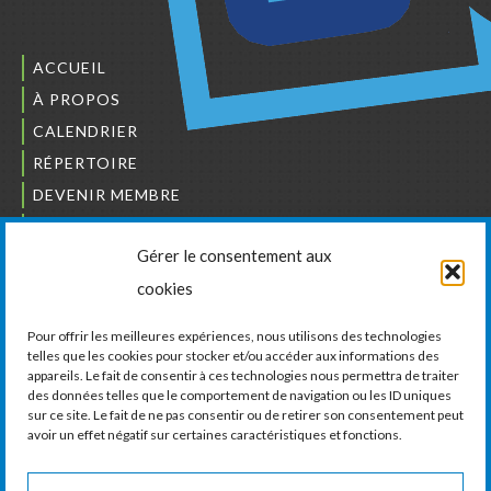
ACCUEIL
À PROPOS
CALENDRIER
RÉPERTOIRE
DEVENIR MEMBRE
NOUS JOINDRE
Gérer le consentement aux
L’ORDRE DES BÂTISSEURS
cookies
JCCIVS
CARRIÈRES
Pour offrir les meilleures expériences, nous utilisons des technologies
telles que les cookies pour stocker et/ou accéder aux informations des
appareils. Le fait de consentir à ces technologies nous permettra de traiter
LA CHAMBRE DE COMMERCE ET D’INDUSTRIE
des données telles que le comportement de navigation ou les ID uniques
DE VAUDREUIL-SOULANGES
sur ce site. Le fait de ne pas consentir ou de retirer son consentement peut
avoir un effet négatif sur certaines caractéristiques et fonctions.
11, boul. de la Cité-des-Jeunes, Suite 201
Vaudreuil-Dorion, Québec