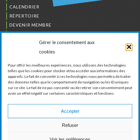
CALENDRIER
RÉPERTOIRE
DEVENIR MEMBRE
NOUS JOINDRE
Gérer le consentement aux
L’ORDRE DES BÂTISSEURS
cookies
JCCIVS
CARRIÈRES
Pour offrir les meilleures expériences, nous utilisons des technologies
telles que les cookies pour stocker et/ou accéder aux informations des
appareils. Le fait de consentir à ces technologies nous permettra de traiter
LA CHAMBRE DE COMMERCE ET D’INDUSTRIE
des données telles que le comportement de navigation ou les ID uniques
DE VAUDREUIL-SOULANGES
sur ce site. Le fait de ne pas consentir ou de retirer son consentement peut
avoir un effet négatif sur certaines caractéristiques et fonctions.
11, boul. de la Cité-des-Jeunes, Suite 201
Vaudreuil-Dorion, Québec
J7V 0N3
Accepter
Téléphone :
450 424-6886
Refuser
Courriel :
communications@ccivs.ca
Voir les préférences