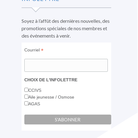
une
une
une
nouvelle
nouvelle
nouvelle
fenêtre
fenêtre
fenêtre
Soyez à l’affût des dernières nouvelles, des
promotions spéciales de nos membres et
des événements à venir.
*
Courriel
CHOIX DE L'INFOLETTRE
CCIVS
Aile jeunesse / Osmose
AGAS