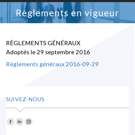
Règlements en vigueur
RÈGLEMENTS GÉNÉRAUX
Adoptés le 29 septembre 2016
Règlements généraux 2016-09-29
SUIVEZ-NOUS
Trouvez nous sur :
La
La
La
page
page
page