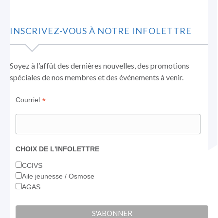
Facebook
LinkedIn
Instagram
s'ouvre
s'ouvre
s'ouvre
INSCRIVEZ-VOUS À NOTRE INFOLETTRE
dans
dans
dans
une
une
une
nouvelle
nouvelle
nouvelle
Soyez à l’affût des dernières nouvelles, des promotions
fenêtre
fenêtre
fenêtre
spéciales de nos membres et des événements à venir.
*
Courriel
CHOIX DE L'INFOLETTRE
CCIVS
Aile jeunesse / Osmose
AGAS