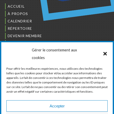
ACCUEIL
À PROPOS
CALENDRIER
RÉPERTOIRE
DEVENIR MEMBRE
NOUS JOINDRE
Gérer le consentement aux
L’ORDRE DES BÂTISSEURS
cookies
JCCIVS
CARRIÈRES
Pour offrir les meilleures expériences, nous utilisons des technologies
telles que les cookies pour stocker et/ou accéder aux informations des
appareils. Le fait de consentir à ces technologies nous permettra de traiter
LA CHAMBRE DE COMMERCE ET D’INDUSTRIE
des données telles que le comportement de navigation ou les ID uniques
DE VAUDREUIL-SOULANGES
sur ce site. Le fait de ne pas consentir ou de retirer son consentement peut
avoir un effet négatif sur certaines caractéristiques et fonctions.
11, boul. de la Cité-des-Jeunes, Suite 201
Vaudreuil-Dorion, Québec
J7V 0N3
Accepter
Téléphone :
450 424-6886