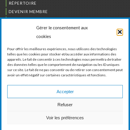
RÉPERTOIRE
DEVENIR MEMBRE
NOUS JOINDRE
Gérer le consentement aux
L’ORDRE DES BÂTISSEURS
cookies
JCCIVS
CARRIÈRES
Pour offrir les meilleures expériences, nous utilisons des technologies
telles que les cookies pour stocker et/ou accéder aux informations des
appareils. Le fait de consentir à ces technologies nous permettra de traiter
LA CHAMBRE DE COMMERCE ET D’INDUSTRIE
des données telles que le comportement de navigation ou les ID uniques
DE VAUDREUIL-SOULANGES
sur ce site. Le fait de ne pas consentir ou de retirer son consentement peut
avoir un effet négatif sur certaines caractéristiques et fonctions.
11, boul. de la Cité-des-Jeunes, Suite 201
Vaudreuil-Dorion, Québec
J7V 0N3
Accepter
Téléphone :
450 424-6886
Refuser
Courriel :
communications@ccivs.ca
Voir les préférences