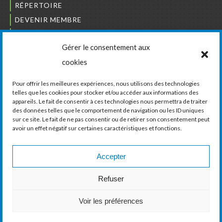
RÉPERTOIRE
DEVENIR MEMBRE
NOUS JOINDRE
Gérer le consentement aux
L’ORDRE DES BÂTISSEURS
cookies
JCCIVS
CARRIÈRES
Pour offrir les meilleures expériences, nous utilisons des technologies
telles que les cookies pour stocker et/ou accéder aux informations des
appareils. Le fait de consentir à ces technologies nous permettra de traiter
LA CHAMBRE DE COMMERCE ET D’INDUSTRIE
des données telles que le comportement de navigation ou les ID uniques
DE VAUDREUIL-SOULANGES
sur ce site. Le fait de ne pas consentir ou de retirer son consentement peut
avoir un effet négatif sur certaines caractéristiques et fonctions.
11, boul. de la Cité-des-Jeunes, Suite 201
Vaudreuil-Dorion, Québec
J7V 0N3
Accepter
Téléphone :
450 424-6886
Refuser
Courriel :
communications@ccivs.ca
Voir les préférences