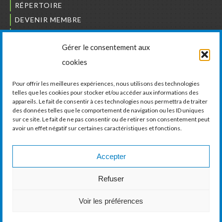
RÉPERTOIRE
DEVENIR MEMBRE
NOUS JOINDRE
Gérer le consentement aux
L’ORDRE DES BÂTISSEURS
cookies
JCCIVS
CARRIÈRES
Pour offrir les meilleures expériences, nous utilisons des technologies
telles que les cookies pour stocker et/ou accéder aux informations des
appareils. Le fait de consentir à ces technologies nous permettra de traiter
LA CHAMBRE DE COMMERCE ET D’INDUSTRIE
des données telles que le comportement de navigation ou les ID uniques
DE VAUDREUIL-SOULANGES
sur ce site. Le fait de ne pas consentir ou de retirer son consentement peut
avoir un effet négatif sur certaines caractéristiques et fonctions.
11, boul. de la Cité-des-Jeunes, Suite 201
Vaudreuil-Dorion, Québec
J7V 0N3
Accepter
Téléphone :
450 424-6886
Refuser
Courriel :
communications@ccivs.ca
Voir les préférences