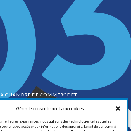
LA CHAMBRE DE COMMERCE ET
D’INDUSTRIE DE VAUDREUIL-SOULANGES
Gérer le consentement aux cookies
1, boul. de la Cité-des-Jeunes, Suite 201
Vaudreuil-Dorion, Québec
es meilleures expériences, nous utilisons des technologies telles que les
J7V 0N3
stocker et/ou accéder aux informations des appareils. Le fait de consentir à