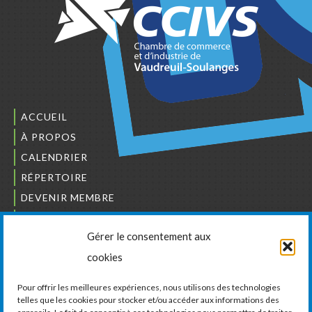
ACCUEIL
À PROPOS
CALENDRIER
RÉPERTOIRE
DEVENIR MEMBRE
NOUS JOINDRE
Gérer le consentement aux
L’ORDRE DES BÂTISSEURS
cookies
JCCIVS
CARRIÈRES
Pour offrir les meilleures expériences, nous utilisons des technologies
telles que les cookies pour stocker et/ou accéder aux informations des