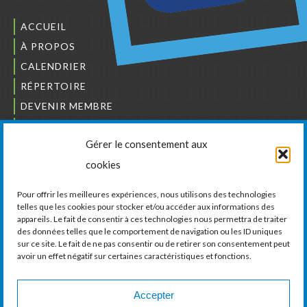
ACCUEIL
À PROPOS
CALENDRIER
RÉPERTOIRE
DEVENIR MEMBRE
NOUS JOINDRE
Gérer le consentement aux
L’ORDRE DES BÂTISSEURS
cookies
JCCIVS
CARRIÈRES
Pour offrir les meilleures expériences, nous utilisons des technologies
telles que les cookies pour stocker et/ou accéder aux informations des
appareils. Le fait de consentir à ces technologies nous permettra de traiter
LA CHAMBRE DE COMMERCE ET D’INDUSTRIE
des données telles que le comportement de navigation ou les ID uniques
DE VAUDREUIL-SOULANGES
sur ce site. Le fait de ne pas consentir ou de retirer son consentement peut
avoir un effet négatif sur certaines caractéristiques et fonctions.
11, boul. de la Cité-des-Jeunes, Suite 201
Vaudreuil-Dorion, Québec
J7V 0N3
Accepter