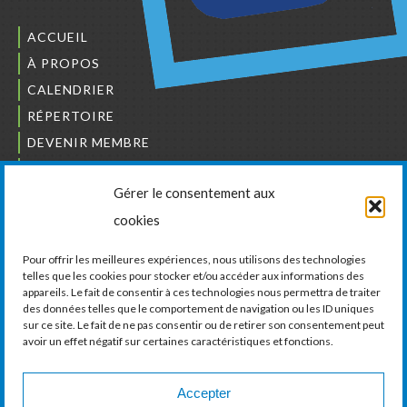
ACCUEIL
À PROPOS
CALENDRIER
RÉPERTOIRE
DEVENIR MEMBRE
NOUS JOINDRE
Gérer le consentement aux
L’ORDRE DES BÂTISSEURS
cookies
JCCIVS
CARRIÈRES
Pour offrir les meilleures expériences, nous utilisons des technologies
telles que les cookies pour stocker et/ou accéder aux informations des
appareils. Le fait de consentir à ces technologies nous permettra de traiter
LA CHAMBRE DE COMMERCE ET D’INDUSTRIE
des données telles que le comportement de navigation ou les ID uniques
DE VAUDREUIL-SOULANGES
sur ce site. Le fait de ne pas consentir ou de retirer son consentement peut
avoir un effet négatif sur certaines caractéristiques et fonctions.
11, boul. de la Cité-des-Jeunes, Suite 201
Vaudreuil-Dorion, Québec
J7V 0N3
Accepter