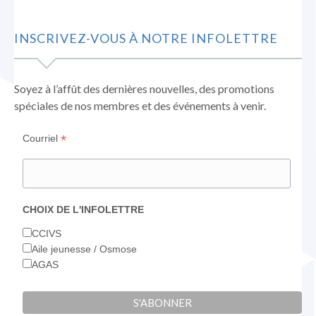
Facebook
LinkedIn
Instagram
s'ouvre
s'ouvre
s'ouvre
INSCRIVEZ-VOUS À NOTRE INFOLETTRE
dans
dans
dans
une
une
une
nouvelle
nouvelle
nouvelle
Soyez à l’affût des dernières nouvelles, des promotions
fenêtre
fenêtre
fenêtre
spéciales de nos membres et des événements à venir.
*
Courriel
CHOIX DE L'INFOLETTRE
CCIVS
Aile jeunesse / Osmose
AGAS