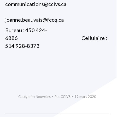
communications@ccivs.ca
joanne.beauvais@fccq.ca
Bureau : 450 424-
6886 Cellulaire :
514 928-8373
Catégorie :
Nouvelles
Par
CCIVS
19 mars 2020