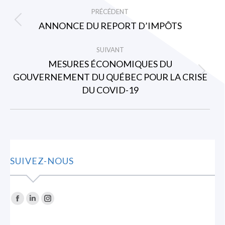
NAVIGATION
PRÉCÉDENT
ARTICLE
ANNONCE DU REPORT D’IMPÔTS
Article
précédent
SUIVANT
:
MESURES ÉCONOMIQUES DU
GOUVERNEMENT DU QUÉBEC POUR LA CRISE
Article
DU COVID-19
suivant
:
SUIVEZ-NOUS
Trouvez nous sur :
La
La
La
page
page
page