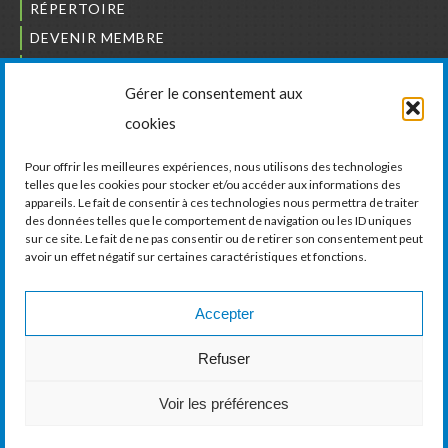
RÉPERTOIRE
DEVENIR MEMBRE
NOUS JOINDRE
Gérer le consentement aux
L’ORDRE DES BÂTISSEURS
cookies
JCCIVS
CARRIÈRES
Pour offrir les meilleures expériences, nous utilisons des technologies
telles que les cookies pour stocker et/ou accéder aux informations des
appareils. Le fait de consentir à ces technologies nous permettra de traiter
LA CHAMBRE DE COMMERCE ET D’INDUSTRIE
des données telles que le comportement de navigation ou les ID uniques
DE VAUDREUIL-SOULANGES
sur ce site. Le fait de ne pas consentir ou de retirer son consentement peut
avoir un effet négatif sur certaines caractéristiques et fonctions.
11, boul. de la Cité-des-Jeunes, Suite 201
Vaudreuil-Dorion, Québec
J7V 0N3
Accepter
Téléphone :
450 424-6886
Refuser
Courriel :
communications@ccivs.ca
Voir les préférences