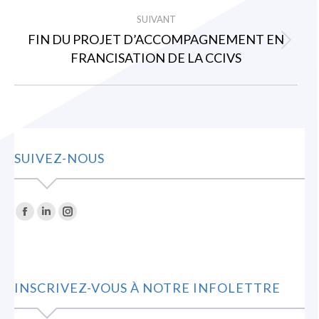
:
SUIVANT
FIN DU PROJET D’ACCOMPAGNEMENT EN
Article
FRANCISATION DE LA CCIVS
suivant
:
SUIVEZ-NOUS
Trouvez nous sur :
La
La
La
page
page
page
Facebook
LinkedIn
Instagram
s'ouvre
s'ouvre
s'ouvre
INSCRIVEZ-VOUS À NOTRE INFOLETTRE
dans
dans
dans
une
une
une