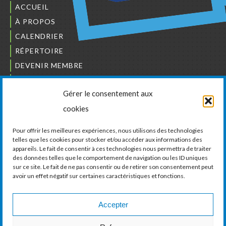
ACCUEIL
À PROPOS
CALENDRIER
RÉPERTOIRE
DEVENIR MEMBRE
NOUS JOINDRE
Gérer le consentement aux
L’ORDRE DES BÂTISSEURS
cookies
JCCIVS
CARRIÈRES
Pour offrir les meilleures expériences, nous utilisons des technologies
telles que les cookies pour stocker et/ou accéder aux informations des
appareils. Le fait de consentir à ces technologies nous permettra de traiter
LA CHAMBRE DE COMMERCE ET D’INDUSTRIE
des données telles que le comportement de navigation ou les ID uniques
DE VAUDREUIL-SOULANGES
sur ce site. Le fait de ne pas consentir ou de retirer son consentement peut
avoir un effet négatif sur certaines caractéristiques et fonctions.
11, boul. de la Cité-des-Jeunes, Suite 201
Vaudreuil-Dorion, Québec
J7V 0N3
Accepter
Téléphone :
450 424-6886