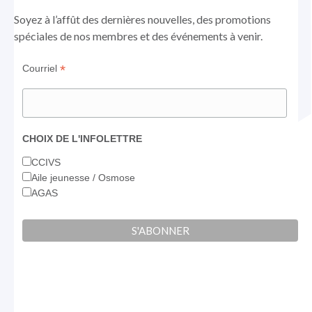
nouvelle
nouvelle
nouvelle
Soyez à l’affût des dernières nouvelles, des promotions
fenêtre
fenêtre
fenêtre
spéciales de nos membres et des événements à venir.
*
Courriel
CHOIX DE L'INFOLETTRE
CCIVS
Aile jeunesse / Osmose
AGAS