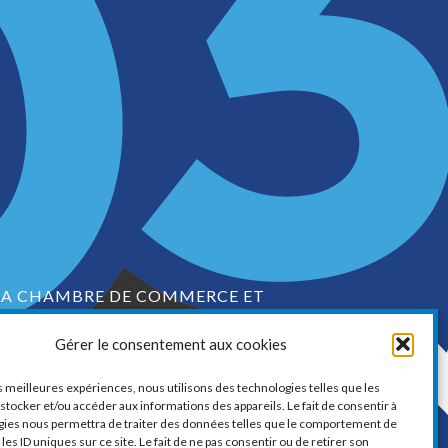
LA CHAMBRE DE COMMERCE ET
D’INDUSTRIE DE VAUDREUIL-SOULANGES
Gérer le consentement aux cookies
1, boul. de la Cité-des-Jeunes, Suite 201
Vaudreuil-Dorion, Québec
es meilleures expériences, nous utilisons des technologies telles que les
J7V 0N3
stocker et/ou accéder aux informations des appareils. Le fait de consentir à
gies nous permettra de traiter des données telles que le comportement de
Téléphone :
450 424-6886
les ID uniques sur ce site. Le fait de ne pas consentir ou de retirer son