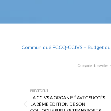
Communiqué FCCQ-CCIVS – Budget du
Catégorie :
Nouvelles
NAVIGATION
PRÉCÉDENT
ARTICLE
LA CCIVS A ORGANISÉ AVEC SUCCÈS
LA 2ÈME ÉDITION DE SON
Article
COLLOQUE SUR LES TRANSPORTS