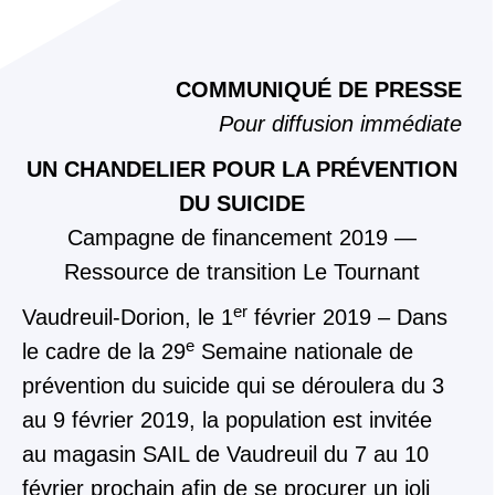
COMMUNIQUÉ DE PRESSE
Pour diffusion immédiate
UN CHANDELIER POUR LA PRÉVENTION
DU SUICIDE
Campagne de financement
201
9
—
Ressource de transition Le Tournant
er
Vaudreuil-Dorion
, le
1
février
201
9
–
Dans
e
le cadre de
l
a 29
Semaine nationale de
prévention du suicide
qui
se déroulera du 3
au 9 février 201
9, la population est invitée
au magasin SAIL de Vaudreuil du 7 au 10
février prochain afin de se procurer un joli