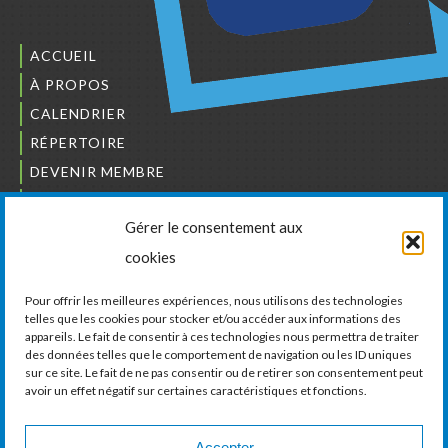
ACCUEIL
À PROPOS
CALENDRIER
RÉPERTOIRE
DEVENIR MEMBRE
NOUS JOINDRE
Gérer le consentement aux
L’ORDRE DES BÂTISSEURS
cookies
JCCIVS
CARRIÈRES
Pour offrir les meilleures expériences, nous utilisons des technologies
telles que les cookies pour stocker et/ou accéder aux informations des
appareils. Le fait de consentir à ces technologies nous permettra de traiter
LA CHAMBRE DE COMMERCE ET D’INDUSTRIE
des données telles que le comportement de navigation ou les ID uniques
DE VAUDREUIL-SOULANGES
sur ce site. Le fait de ne pas consentir ou de retirer son consentement peut
avoir un effet négatif sur certaines caractéristiques et fonctions.
11, boul. de la Cité-des-Jeunes, Suite 201
Vaudreuil-Dorion, Québec
J7V 0N3
Accepter