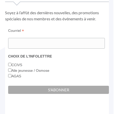
une
une
une
nouvelle
nouvelle
nouvelle
Soyez à l’affût des dernières nouvelles, des promotions
fenêtre
fenêtre
fenêtre
spéciales de nos membres et des événements à venir.
*
Courriel
CHOIX DE L'INFOLETTRE
CCIVS
Aile jeunesse / Osmose
AGAS