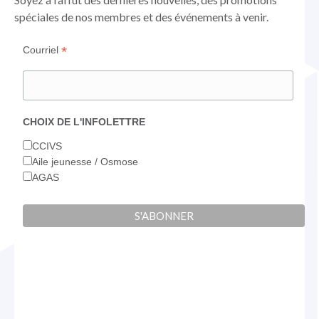
fenêtre
fenêtre
fenêtre
spéciales de nos membres et des événements à venir.
*
Courriel
CHOIX DE L'INFOLETTRE
CCIVS
Aile jeunesse / Osmose
AGAS