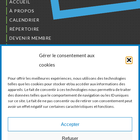
ACCUEIL
À PROPOS
CALENDRIER
RÉPERTOIRE
DEVENIR MEMBRE
NOUS JOINDRE
Gérer le consentement aux
L’ORDRE DES BÂTISSEURS
cookies
JCCIVS
CARRIÈRES
Pour offrir les meilleures expériences, nous utilisons des technologies
telles que les cookies pour stocker et/ou accéder aux informations des
appareils. Le fait de consentir à ces technologies nous permettra de traiter
LA CHAMBRE DE COMMERCE ET D’INDUSTRIE
des données telles que le comportement de navigation ou les ID uniques
DE VAUDREUIL-SOULANGES
sur ce site. Le fait de ne pas consentir ou de retirer son consentement peut
avoir un effet négatif sur certaines caractéristiques et fonctions.
11, boul. de la Cité-des-Jeunes, Suite 201
Vaudreuil-Dorion, Québec
J7V 0N3
Accepter
Téléphone :
450 424-6886
Refuser