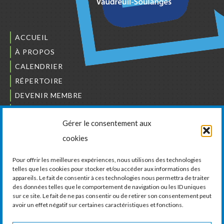
ACCUEIL
À PROPOS
CALENDRIER
RÉPERTOIRE
DEVENIR MEMBRE
NOUS JOINDRE
Gérer le consentement aux
L’ORDRE DES BÂTISSEURS
cookies
JCCIVS
CARRIÈRES
Pour offrir les meilleures expériences, nous utilisons des technologies
telles que les cookies pour stocker et/ou accéder aux informations des
appareils. Le fait de consentir à ces technologies nous permettra de traiter
LA CHAMBRE DE COMMERCE ET D’INDUSTRIE
des données telles que le comportement de navigation ou les ID uniques
DE VAUDREUIL-SOULANGES
sur ce site. Le fait de ne pas consentir ou de retirer son consentement peut
avoir un effet négatif sur certaines caractéristiques et fonctions.
11, boul. de la Cité-des-Jeunes, Suite 201
Vaudreuil-Dorion, Québec