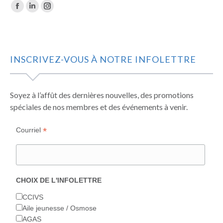
Trouvez nous sur :
La
La
La
page
page
page
Facebook
LinkedIn
Instagram
s'ouvre
s'ouvre
s'ouvre
INSCRIVEZ-VOUS À NOTRE INFOLETTRE
dans
dans
dans
une
une
une
nouvelle
nouvelle
nouvelle
Soyez à l’affût des dernières nouvelles, des promotions
fenêtre
fenêtre
fenêtre
spéciales de nos membres et des événements à venir.
*
Courriel
CHOIX DE L'INFOLETTRE
CCIVS
Aile jeunesse / Osmose
AGAS