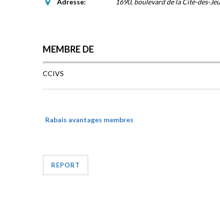
Adresse:
1690, boulevard de la Cité-des-Je
MEMBRE DE
CCIVS
Rabais avantages membres
REPORT