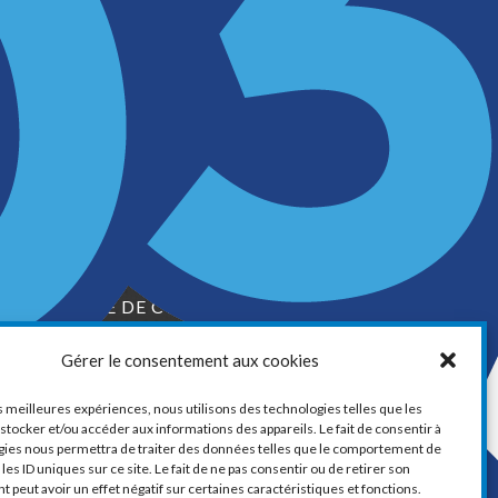
LA CHAMBRE DE COMMERCE ET
D’INDUSTRIE DE VAUDREUIL-SOULANGES
Gérer le consentement aux cookies
1, boul. de la Cité-des-Jeunes, Suite 201
Vaudreuil-Dorion, Québec
es meilleures expériences, nous utilisons des technologies telles que les
J7V 0N3
stocker et/ou accéder aux informations des appareils. Le fait de consentir à
gies nous permettra de traiter des données telles que le comportement de
Téléphone :
450 424-6886
les ID uniques sur ce site. Le fait de ne pas consentir ou de retirer son
peut avoir un effet négatif sur certaines caractéristiques et fonctions.
ourriel :
communications@ccivs.ca