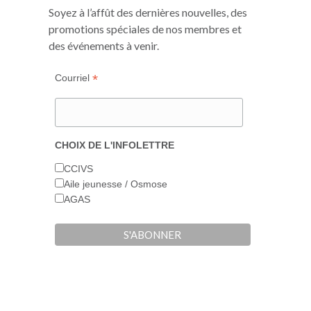
fenêtre
fenêtre
fenêtre
Soyez à l’affût des dernières nouvelles, des
promotions spéciales de nos membres et
des événements à venir.
*
Courriel
CHOIX DE L'INFOLETTRE
CCIVS
Aile jeunesse / Osmose
AGAS