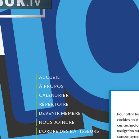
ACCUEIL
À PROPOS
CALENDRIER
1
RÉPERTOIRE
DEVENIR MEMBRE
Pour offrir l
cookies pour 
NOUS JOINDRE
ces technolo
L’ORDRE DES BÂTISSEURS
navigation ou 
consentement 
C