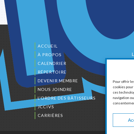
ACCUEIL
À PROPOS
CALENDRIER
1
RÉPERTOIRE
DEVENIR MEMBRE
Pour offrir l
cookies pour 
NOUS JOINDRE
ces technolo
L’ORDRE DES BÂTISSEURS
navigation ou 
consentement 
C
JCCIVS
CARRIÈRES
Ac