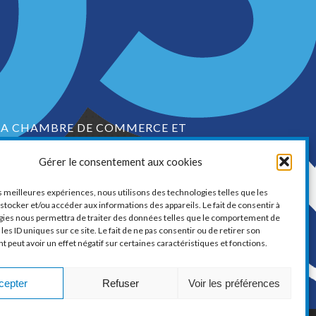
LA CHAMBRE DE COMMERCE ET
D’INDUSTRIE DE VAUDREUIL-SOULANGES
Gérer le consentement aux cookies
1, boul. de la Cité-des-Jeunes, Suite 201
Vaudreuil-Dorion, Québec
es meilleures expériences, nous utilisons des technologies telles que les
J7V 0N3
stocker et/ou accéder aux informations des appareils. Le fait de consentir à
gies nous permettra de traiter des données telles que le comportement de
Téléphone :
450 424-6886
les ID uniques sur ce site. Le fait de ne pas consentir ou de retirer son
peut avoir un effet négatif sur certaines caractéristiques et fonctions.
ourriel :
communications@ccivs.ca
cepter
Refuser
Voir les préférences