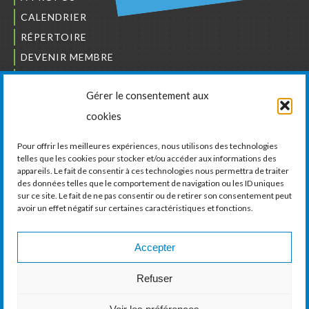
CALENDRIER
RÉPERTOIRE
DEVENIR MEMBRE
NOUS JOINDRE
Gérer le consentement aux
L’ORDRE DES BÂTISSEURS
cookies
JCCIVS
CARRIÈRES
Pour offrir les meilleures expériences, nous utilisons des technologies
telles que les cookies pour stocker et/ou accéder aux informations des
appareils. Le fait de consentir à ces technologies nous permettra de traiter
LA CHAMBRE DE COMMERCE ET D’INDUSTRIE
des données telles que le comportement de navigation ou les ID uniques
DE VAUDREUIL-SOULANGES
sur ce site. Le fait de ne pas consentir ou de retirer son consentement peut
avoir un effet négatif sur certaines caractéristiques et fonctions.
11, boul. de la Cité-des-Jeunes, Suite 201
Vaudreuil-Dorion, Québec
J7V 0N3
Accepter
Téléphone :
450 424-6886
Refuser
Courriel :
communications@ccivs.ca