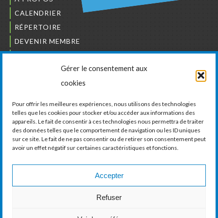
CALENDRIER
RÉPERTOIRE
DEVENIR MEMBRE
NOUS JOINDRE
Gérer le consentement aux
L’ORDRE DES BÂTISSEURS
cookies
JCCIVS
CARRIÈRES
Pour offrir les meilleures expériences, nous utilisons des technologies
telles que les cookies pour stocker et/ou accéder aux informations des
appareils. Le fait de consentir à ces technologies nous permettra de traiter
LA CHAMBRE DE COMMERCE ET D’INDUSTRIE
des données telles que le comportement de navigation ou les ID uniques
DE VAUDREUIL-SOULANGES
sur ce site. Le fait de ne pas consentir ou de retirer son consentement peut
avoir un effet négatif sur certaines caractéristiques et fonctions.
11, boul. de la Cité-des-Jeunes, Suite 201
Vaudreuil-Dorion, Québec
J7V 0N3
Accepter
Téléphone :
450 424-6886
Refuser
Courriel :
communications@ccivs.ca