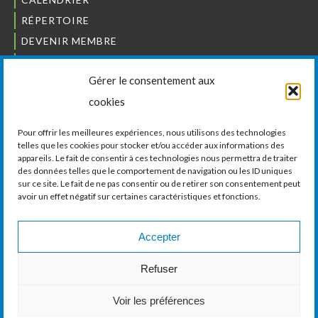
RÉPERTOIRE
DEVENIR MEMBRE
NOUS JOINDRE
Gérer le consentement aux
L’ORDRE DES BÂTISSEURS
cookies
JCCIVS
CARRIÈRES
Pour offrir les meilleures expériences, nous utilisons des technologies
telles que les cookies pour stocker et/ou accéder aux informations des
appareils. Le fait de consentir à ces technologies nous permettra de traiter
LA CHAMBRE DE COMMERCE ET D’INDUSTRIE
des données telles que le comportement de navigation ou les ID uniques
DE VAUDREUIL-SOULANGES
sur ce site. Le fait de ne pas consentir ou de retirer son consentement peut
avoir un effet négatif sur certaines caractéristiques et fonctions.
11, boul. de la Cité-des-Jeunes, Suite 201
Vaudreuil-Dorion, Québec
J7V 0N3
Accepter
Téléphone :
450 424-6886
Refuser
Courriel :
communications@ccivs.ca
Voir les préférences