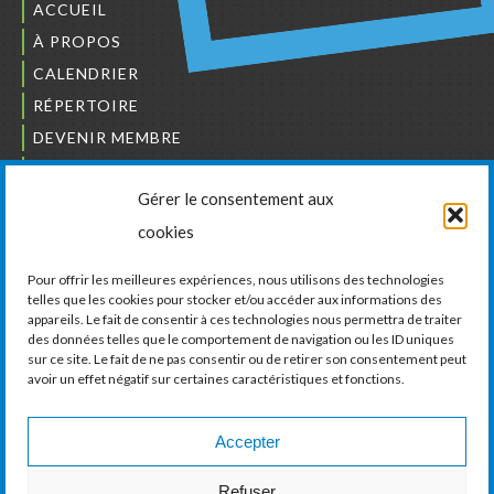
ACCUEIL
À PROPOS
CALENDRIER
RÉPERTOIRE
DEVENIR MEMBRE
NOUS JOINDRE
Gérer le consentement aux
L’ORDRE DES BÂTISSEURS
cookies
JCCIVS
CARRIÈRES
Pour offrir les meilleures expériences, nous utilisons des technologies
telles que les cookies pour stocker et/ou accéder aux informations des
appareils. Le fait de consentir à ces technologies nous permettra de traiter
LA CHAMBRE DE COMMERCE ET D’INDUSTRIE
des données telles que le comportement de navigation ou les ID uniques
DE VAUDREUIL-SOULANGES
sur ce site. Le fait de ne pas consentir ou de retirer son consentement peut
avoir un effet négatif sur certaines caractéristiques et fonctions.
11, boul. de la Cité-des-Jeunes, Suite 201
Vaudreuil-Dorion, Québec
J7V 0N3
Accepter
Téléphone :
450 424-6886
Refuser