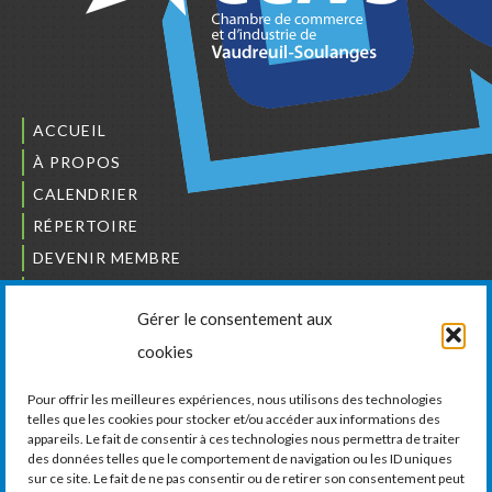
ACCUEIL
À PROPOS
CALENDRIER
RÉPERTOIRE
DEVENIR MEMBRE
NOUS JOINDRE
Gérer le consentement aux
L’ORDRE DES BÂTISSEURS
cookies
JCCIVS
CARRIÈRES
Pour offrir les meilleures expériences, nous utilisons des technologies
telles que les cookies pour stocker et/ou accéder aux informations des
appareils. Le fait de consentir à ces technologies nous permettra de traiter
LA CHAMBRE DE COMMERCE ET D’INDUSTRIE
des données telles que le comportement de navigation ou les ID uniques
DE VAUDREUIL-SOULANGES
sur ce site. Le fait de ne pas consentir ou de retirer son consentement peut