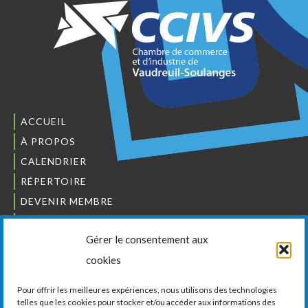
ACCUEIL
À PROPOS
CALENDRIER
RÉPERTOIRE
DEVENIR MEMBRE
NOUS JOINDRE
Gérer le consentement aux
L’ORDRE DES BÂTISSEURS
cookies
JCCIVS
CARRIÈRES
Pour offrir les meilleures expériences, nous utilisons des technologies
telles que les cookies pour stocker et/ou accéder aux informations des