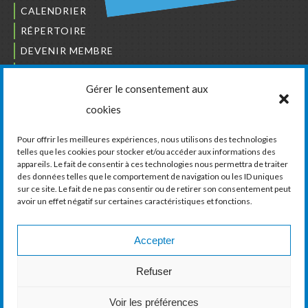
CALENDRIER
RÉPERTOIRE
DEVENIR MEMBRE
NOUS JOINDRE
Gérer le consentement aux
L’ORDRE DES BÂTISSEURS
cookies
JCCIVS
CARRIÈRES
Pour offrir les meilleures expériences, nous utilisons des technologies
telles que les cookies pour stocker et/ou accéder aux informations des
appareils. Le fait de consentir à ces technologies nous permettra de traiter
LA CHAMBRE DE COMMERCE ET D’INDUSTRIE
des données telles que le comportement de navigation ou les ID uniques
DE VAUDREUIL-SOULANGES
sur ce site. Le fait de ne pas consentir ou de retirer son consentement peut
avoir un effet négatif sur certaines caractéristiques et fonctions.
11, boul. de la Cité-des-Jeunes, Suite 201
Vaudreuil-Dorion, Québec
J7V 0N3
Accepter
Téléphone :
450 424-6886
Refuser
Courriel :
communications@ccivs.ca
Voir les préférences