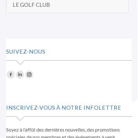
LE GOLF CLUB
SUIVEZ-NOUS
Trouvez nous sur :
La
La
La
page
page
page
Facebook
LinkedIn
Instagram
s'ouvre
s'ouvre
s'ouvre
INSCRIVEZ-VOUS À NOTRE INFOLETTRE
dans
dans
dans
une
une
une
nouvelle
nouvelle
nouvelle
Soyez à l’affût des dernières nouvelles, des promotions
fenêtre
fenêtre
fenêtre
spéciales de nos membres et des événements à venir.