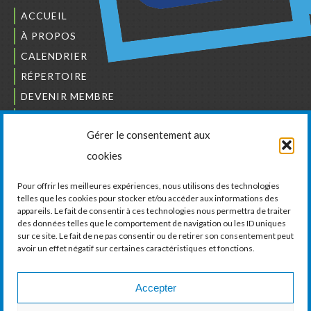
ACCUEIL
À PROPOS
CALENDRIER
RÉPERTOIRE
DEVENIR MEMBRE
NOUS JOINDRE
Gérer le consentement aux
L’ORDRE DES BÂTISSEURS
cookies
JCCIVS
CARRIÈRES
Pour offrir les meilleures expériences, nous utilisons des technologies
telles que les cookies pour stocker et/ou accéder aux informations des
appareils. Le fait de consentir à ces technologies nous permettra de traiter
LA CHAMBRE DE COMMERCE ET D’INDUSTRIE
des données telles que le comportement de navigation ou les ID uniques
DE VAUDREUIL-SOULANGES
sur ce site. Le fait de ne pas consentir ou de retirer son consentement peut
avoir un effet négatif sur certaines caractéristiques et fonctions.
11, boul. de la Cité-des-Jeunes, Suite 201
Vaudreuil-Dorion, Québec
J7V 0N3
Accepter
Téléphone :
450 424-6886