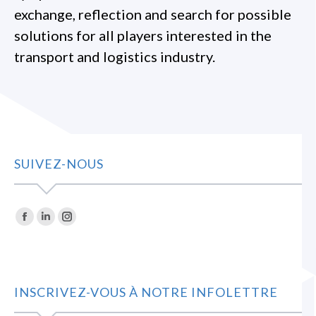
exchange, reflection and search for possible
solutions for all players interested in the
transport and logistics industry.
SUIVEZ-NOUS
Trouvez nous sur :
La
La
La
page
page
page
Facebook
LinkedIn
Instagram
s'ouvre
s'ouvre
s'ouvre
INSCRIVEZ-VOUS À NOTRE INFOLETTRE
dans
dans
dans