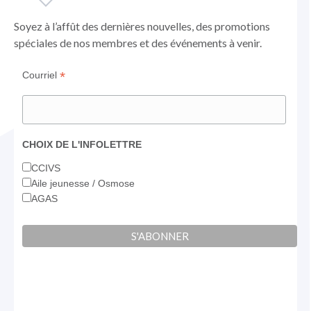
une
une
une
nouvelle
nouvelle
nouvelle
Soyez à l’affût des dernières nouvelles, des promotions
fenêtre
fenêtre
fenêtre
spéciales de nos membres et des événements à venir.
*
Courriel
CHOIX DE L'INFOLETTRE
CCIVS
Aile jeunesse / Osmose
AGAS