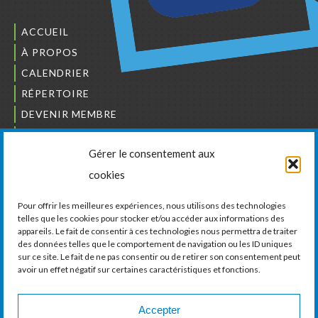
ACCUEIL
À PROPOS
CALENDRIER
RÉPERTOIRE
DEVENIR MEMBRE
NOUS JOINDRE
Gérer le consentement aux
L’ORDRE DES BÂTISSEURS
cookies
JCCIVS
CARRIÈRES
Pour offrir les meilleures expériences, nous utilisons des technologies
telles que les cookies pour stocker et/ou accéder aux informations des
appareils. Le fait de consentir à ces technologies nous permettra de traiter
LA CHAMBRE DE COMMERCE ET D’INDUSTRIE
des données telles que le comportement de navigation ou les ID uniques
DE VAUDREUIL-SOULANGES
sur ce site. Le fait de ne pas consentir ou de retirer son consentement peut
avoir un effet négatif sur certaines caractéristiques et fonctions.
11, boul. de la Cité-des-Jeunes, Suite 201
Vaudreuil-Dorion, Québec
J7V 0N3
Accepter