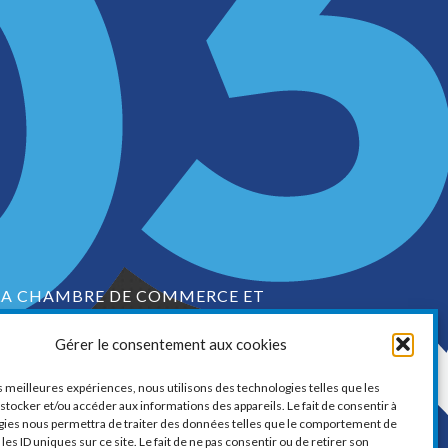
LA CHAMBRE DE COMMERCE ET
D’INDUSTRIE DE VAUDREUIL-SOULANGES
Gérer le consentement aux cookies
1, boul. de la Cité-des-Jeunes, Suite 201
Vaudreuil-Dorion, Québec
es meilleures expériences, nous utilisons des technologies telles que les
J7V 0N3
stocker et/ou accéder aux informations des appareils. Le fait de consentir à
gies nous permettra de traiter des données telles que le comportement de
Téléphone :
450 424-6886
les ID uniques sur ce site. Le fait de ne pas consentir ou de retirer son